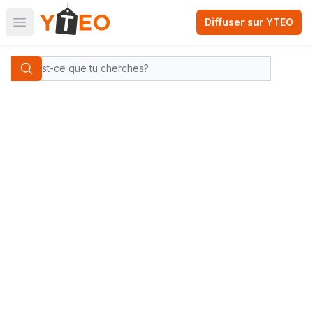
Diffuser sur YTEO
Open main menu
Yteo company logo
Categories
Search