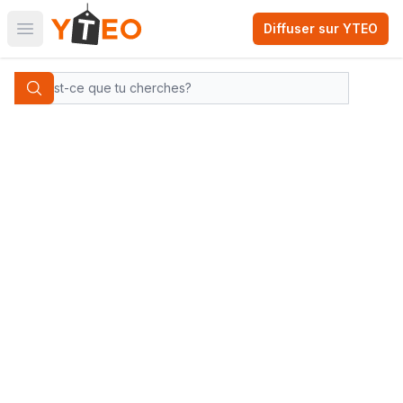
Diffuser sur YTEO
Open main menu
Yteo company logo
Categories
Search