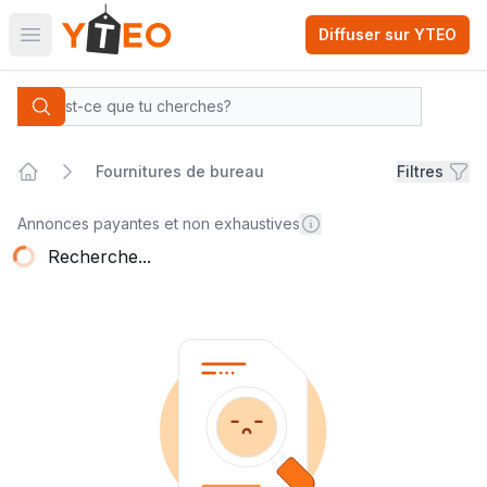
Diffuser sur YTEO
Open main menu
Yteo company logo
Categories
Search
Fournitures de bureau
Filtres
Home
Fournitures de bureau
Annonces payantes et non exhaustives
Recherche...