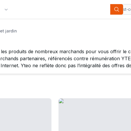
Categorie
Search
et jardin
n
les produits de nombreux marchands pour vous offrir le ch
rchands partenaires, référencés contre rémunération YTEO,
nternet. Yteo ne reflète donc pas l’intégralité des offres di