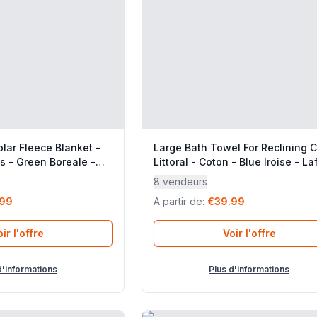
olar Fleece Blanket -
Large Bath Towel For Reclining C
es - Green Boreale -
Littoral - Coton - Blue Iroise - L
r
Mobilier
8 vendeurs
.99
A partir de
:
€39.99
ir l'offre
Voir l'offre
d'informations
Plus d'informations