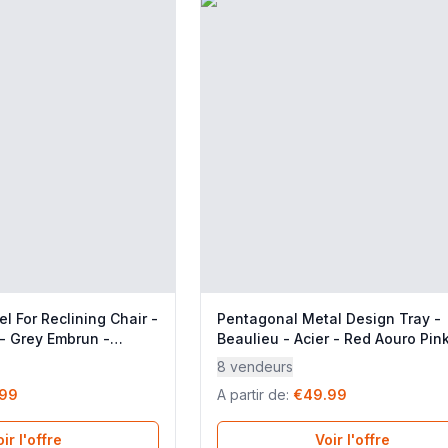
l For Reclining Chair -
Pentagonal Metal Design Tray -
 - Grey Embrun -
Beaulieu - Acier - Red Aouro Pink
r
Lafuma Mobilier
8 vendeurs
.99
A partir de
:
€49.99
ir l'offre
Voir l'offre