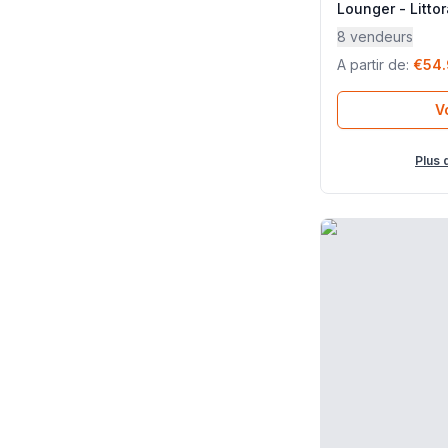
Lounger - Littor
- Lafuma Mobili
8 vendeurs
A partir de
:
€54
Vo
Plus 