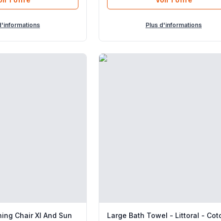
d'informations
Plus d'informations
ning Chair Xl And Sun
Large Bath Towel - Littoral - Cot