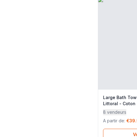
Large Bath Towe
Littoral - Coton
Lafuma Mobilie
8 vendeurs
A partir de
:
€39
Vo