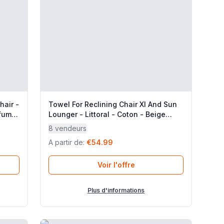
hair -
Towel For Reclining Chair Xl And Sun
afuma
Lounger - Littoral - Coton - Beige
Dune - Lafuma Mobilier
8 vendeurs
A partir de
:
€54.99
Voir l'offre
Plus d'informations