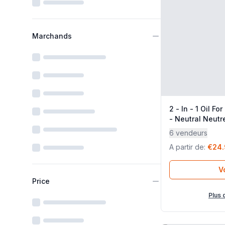
Marchands
2 - In - 1 Oil For H
- Neutral Neutr
6 vendeurs
A partir de
:
€24
Vo
Price
Plus 