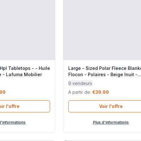
pl Tabletops - - Huile
Large - Sized Polar Fleece Blank
e - Lafuma Mobilier
Flocon - Polaires - Beige Inuit -
Lafuma Mobilier
9 vendeurs
.99
A partir de
:
€39.99
ir l'offre
Voir l'offre
d'informations
Plus d'informations