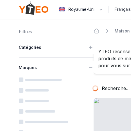
Royaume-Uni
Français
Yteo company logo
Maison 
Filtres
Home
Maison et jardi
Catégories
YTEO recense 
produits de ma
pour vous sur I
Marques
Recherche...