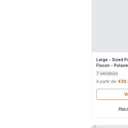
Large - Sized P
Flocon - Polair
Lafuma Mobilie
7 vendeurs
A partir de
:
€39
Vo
Plus 