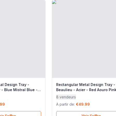
al Design Tray -
Rectangular Metal Design Tray -
 - Blue Mistral Blue -
Beaulieu - Acier - Red Aouro Pink
r
Lafuma Mobilier
8 vendeurs
.99
A partir de
:
€49.99
ir l'offre
Voir l'offre