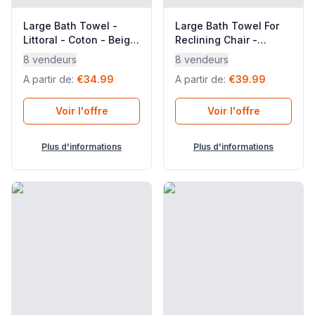
Large Bath Towel -
Large Bath Towel For
Littoral - Coton - Beige
Reclining Chair -
Dune - Lafuma Mobilier
Littoral - Coton - Grey
8 vendeurs
8 vendeurs
Embrun - Lafuma
A partir de
:
€34.99
A partir de
:
€39.99
Mobilier
Voir l'offre
Voir l'offre
Plus d'informations
Plus d'informations