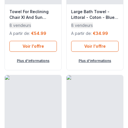
Towel For Reclining
Large Bath Towel -
Chair Xl And Sun
Littoral - Coton - Blue
Lounger - Littoral -
Iroise - Lafuma
8 vendeurs
8 vendeurs
Coton - Grey Embrun -
Mobilier
A partir de
:
€54.99
A partir de
:
€34.99
Lafuma Mobilier
Voir l'offre
Voir l'offre
Plus d'informations
Plus d'informations