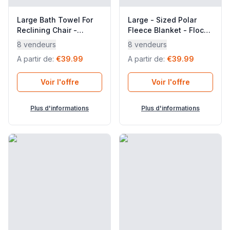
Large Bath Towel For
Large - Sized Polar
Reclining Chair -
Fleece Blanket - Flocon
Littoral - Coton - Blue
- Polaires - Blue Fjord -
8 vendeurs
8 vendeurs
Iroise - Lafuma
Lafuma Mobilier
A partir de
:
€39.99
A partir de
:
€39.99
Mobilier
Voir l'offre
Voir l'offre
Plus d'informations
Plus d'informations