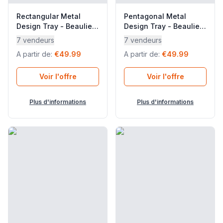
Rectangular Metal
Pentagonal Metal
Design Tray - Beaulieu
Design Tray - Beaulieu
- Acier - Blue Mistral
- Acier - Beige Albe
7 vendeurs
7 vendeurs
Blue - Lafuma Mobilier
Beige - Lafuma
A partir de
:
€49.99
A partir de
:
€49.99
Mobilier
Voir l'offre
Voir l'offre
Plus d'informations
Plus d'informations