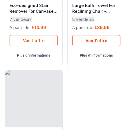
Eco-designed Stain
Large Bath Towel For
Remover For Canvases
Reclining Chair -
And Textiles : 500 Ml -
Littoral - Coton - Beige
7 vendeurs
8 vendeurs
- Détachant - Neutral
Dune - Lafuma Mobilier
A partir de
:
€14.99
A partir de
:
€39.99
Neutre - Lafuma
Mobilier
Voir l'offre
Voir l'offre
Plus d'informations
Plus d'informations