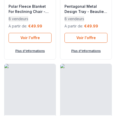
Polar Fleece Blanket
Pentagonal Metal
For Reclining Chair -
Design Tray - Beaulieu
Flocon - Polaires -
- Acier - Red Aouro
8 vendeurs
8 vendeurs
Green Boreale -
Pink - Lafuma Mobilier
A partir de
:
€49.99
A partir de
:
€49.99
Lafuma Mobilier
Voir l'offre
Voir l'offre
Plus d'informations
Plus d'informations