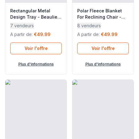
Rectangular Metal
Polar Fleece Blanket
Design Tray - Beaulieu
For Reclining Chair -
- Acier - Beige Albe
Flocon - Polaires -
7 vendeurs
8 vendeurs
Beige - Lafuma
Beige Inuit - Lafuma
A partir de
:
€49.99
A partir de
:
€49.99
Mobilier
Mobilier
Voir l'offre
Voir l'offre
Plus d'informations
Plus d'informations