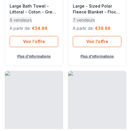
Large Bath Towel -
Large - Sized Polar
Littoral - Coton - Grey
Fleece Blanket - Flocon
Embrun - Lafuma
- Polaires - Green
8 vendeurs
7 vendeurs
Mobilier
Boreale - Lafuma
A partir de
:
€34.99
A partir de
:
€39.99
Mobilier
Voir l'offre
Voir l'offre
Plus d'informations
Plus d'informations