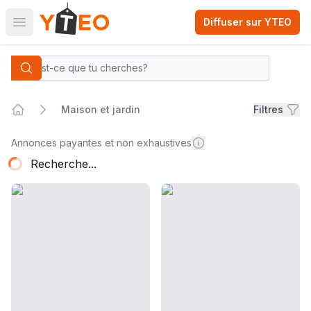
Diffuser sur YTEO
Open main menu
Yteo company logo
Categories
Search
Maison et jardin
Filtres
Home
Maison et jardin
Annonces payantes et non exhaustives
Recherche...