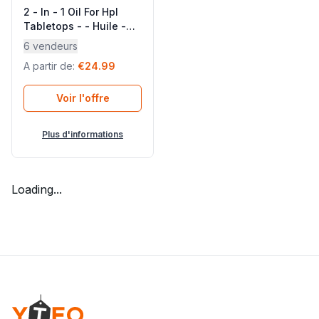
2 - In - 1 Oil For Hpl
Tabletops - - Huile -
Neutral Neutre -
6 vendeurs
Lafuma Mobilier
A partir de
:
€24.99
Voir l'offre
Plus d'informations
Loading...
Footer