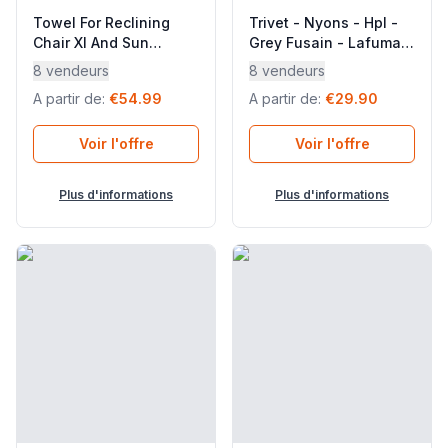
Towel For Reclining
Trivet - Nyons - Hpl -
Chair Xl And Sun
Grey Fusain - Lafuma
Lounger - Littoral -
Mobilier
8 vendeurs
8 vendeurs
Coton - Blue Iroise -
A partir de
:
€54.99
A partir de
:
€29.90
Lafuma Mobilier
Voir l'offre
Voir l'offre
Plus d'informations
Plus d'informations